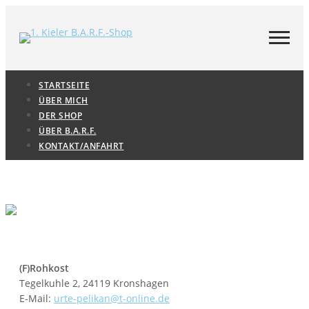
STARTSEITE
ÜBER MICH
DER SHOP
ÜBER B.A.R.F.
KONTAKT/ANFAHRT
(F)Rohkost
Tegelkuhle 2, 24119 Kronshagen
E-Mail:
urte-pelikan@t-online.de